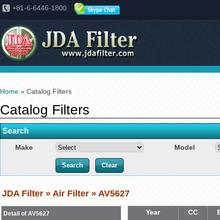
+81-6-6446-1800
Home
» Catalog Filters
Catalog Filters
Search
Make
Model
JDA Filter » Air Filter » AV5627
Year
CC
Detail of AV5627