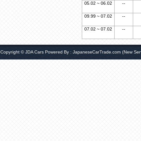
05.02 ~ 06.02
--
09.99 ~ 07.02
--
07.02 ~ 07.02
--
Copyright © JDA Cars Powered By :
JapaneseCarTrade.com
(New Serv