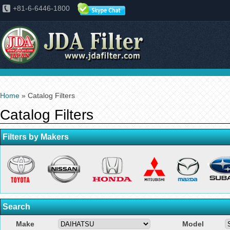
+81-6-6446-1800
Home
» Catalog Filters
Catalog Filters
Filters by Makers
Search
Make
Model